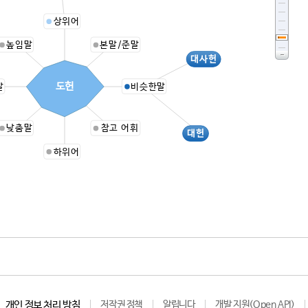
상위어
높임말
본말/준말
대사헌
도헌
말
비슷한말
낮춤말
참고 어휘
대헌
하위어
개인 정보 처리 방침
저작권 정책
알립니다
개발 지원(Open API)