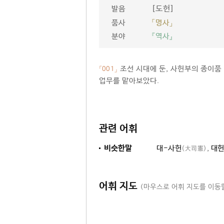
[도헌]
발음
품사
「명사」
분야
『역사』
조선 시대에 둔, 사헌부의 종이품
「001」
업무를 맡아보았다.
관련 어휘
비슷한말
대-사헌
,
대
(大司憲)
어휘 지도
(마우스로 어휘 지도를 이동할