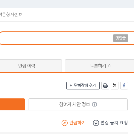
작은 창 사전
옛한글
편집 이력
토론하기
0
단어장에 추가
참여자 제안 정보
편집하기
편집 금지 요청