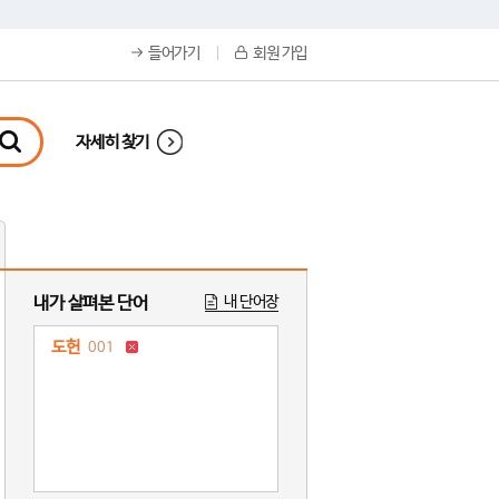
들어가기
회원 가입
자세히 찾기
내가 살펴본 단어
내 단어장
도헌
001