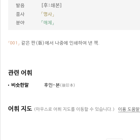
[후ː쇄본]
발음
품사
「명사」
분야
『매체』
같은 판(版)에서 나중에 인쇄하여 낸 책.
「001」
관련 어휘
비슷한말
후인-본
(後印本)
어휘 지도
(마우스로 어휘 지도를 이동할 수 있습니다.)
이용 도움말