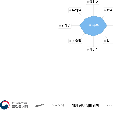
상위어
높임말
본말
후쇄본
반대말
낮춤말
참고
하위어
도움말
이용 약관
개인 정보 처리 방침
저작