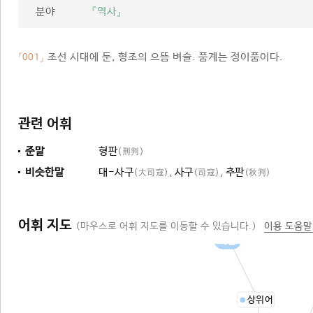
분야
『역사』
조선 시대에 둔, 형조의 으뜸 벼슬. 품계는 정이품이다.
「001」
관련 어휘
준말
형판
(刑判)
비슷한말
대-사구
,
사구
,
추판
(大司寇)
(司寇)
(秋判)
어휘 지도
(마우스로 어휘 지도를 이동할 수 있습니다.)
이용 도움말
벼슬
상위어