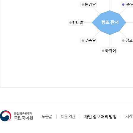
높임말
준
형조 판서
반대말
낮춤말
참고
하위어
도움말
이용 약관
개인 정보 처리 방침
저작