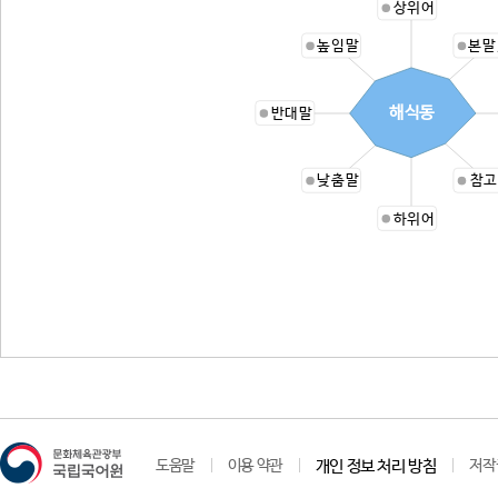
상위어
높임말
본말
해식동
반대말
낮춤말
참고
하위어
도움말
이용 약관
개인 정보 처리 방침
저작