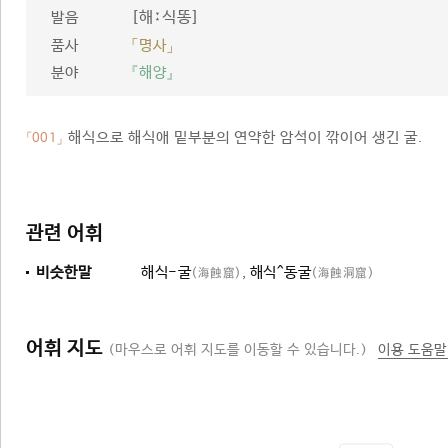
[해ː식똥]
발음
품사
「명사」
분야
『해양』
해식으로 해식애 밑부분의 연약한 암석이 깎이어 생긴 굴.
「001」
관련 어휘
비슷한말
해식-굴
,
해식^동굴
(海蝕窟)
(海蝕洞窟)
어휘 지도
(마우스로 어휘 지도를 이동할 수 있습니다.)
이용 도움말