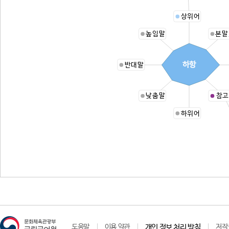
상위어
높임말
본말
하항
반대말
낮춤말
참고
하위어
도움말
이용 약관
개인 정보 처리 방침
저작