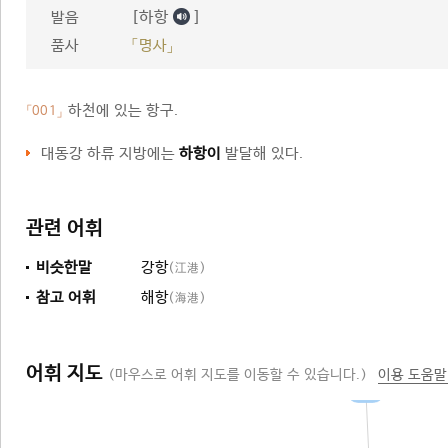
[하항
]
발음
품사
「명사」
하천에 있는 항구.
「001」
대동강 하류 지방에는
하항이
발달해 있다.
관련 어휘
비슷한말
강항
(江港)
참고 어휘
해항
(海港)
어휘 지도
(마우스로 어휘 지도를 이동할 수 있습니다.)
이용 도움말
항구