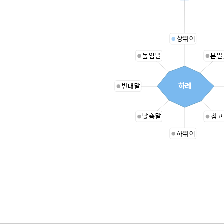
상위어
높임말
본말
하례
반대말
낮춤말
참고
하위어