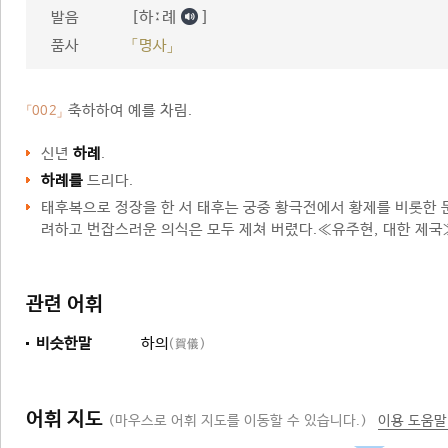
[하ː례
]
발음
품사
「명사」
축하하여 예를 차림.
「002」
신년
하례
.
하례를
드리다.
태후복으로 정장을 한 서 태후는 궁중 황극전에서 황제를 비롯한
려하고 번잡스러운 의식은 모두 제쳐 버렸다.≪유주현, 대한 제국
관련 어휘
비슷한말
하의
(賀儀)
어휘 지도
(마우스로 어휘 지도를 이동할 수 있습니다.)
이용 도움말
인사