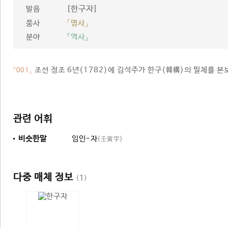
[한구자]
발음
품사
「명사」
분야
『역사』
조선 정조 6년(1782)에 김석주가 한구(韓構)의 필체를 본
「001」
관련 어휘
비슷한말
임인-자
(壬寅字)
다중 매체 정보
(
1
)