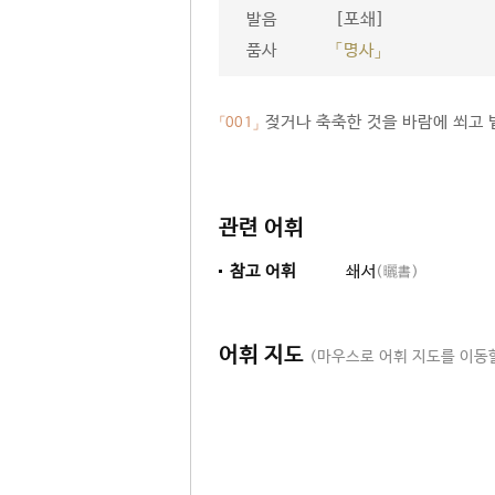
[포쇄]
발음
품사
「명사」
젖거나 축축한 것을 바람에 쐬고 
「001」
관련 어휘
참고 어휘
쇄서
(曬書)
어휘 지도
(마우스로 어휘 지도를 이동할