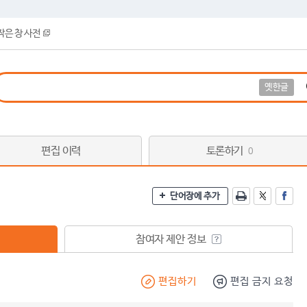
작은 창 사전
옛한글
편집 이력
토론하기
0
단어장에 추가
참여자 제안 정보
편집하기
편집 금지 요청