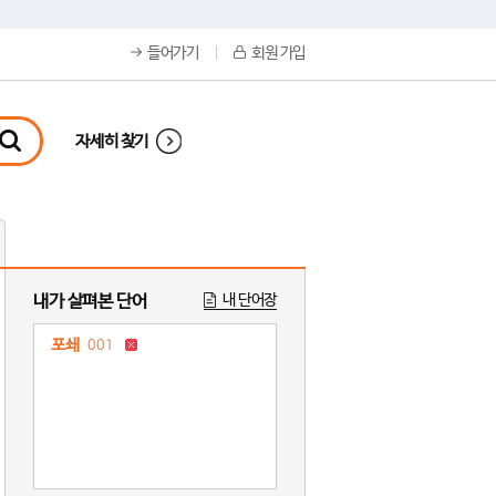
들어가기
회원 가입
자세히 찾기
내가 살펴본 단어
내 단어장
포쇄
001