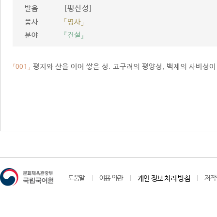
[평산성]
발음
품사
「명사」
분야
『건설』
평지와 산을 이어 쌓은 성. 고구려의 평양성, 백제의 사비성이
「001」
도움말
이용 약관
개인 정보 처리 방침
저작