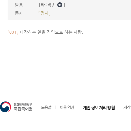
[타ː작꾼
]
발음
품사
「명사」
타작하는 일을 직업으로 하는 사람.
「001」
도움말
이용 약관
개인 정보 처리 방침
저작