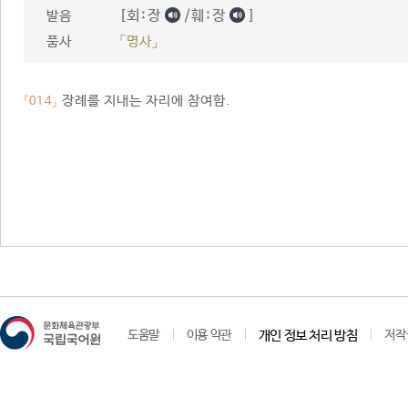
[회ː장
/훼ː장
]
발음
품사
「명사」
장례를 지내는 자리에 참여함.
「014」
도움말
이용 약관
개인 정보 처리 방침
저작