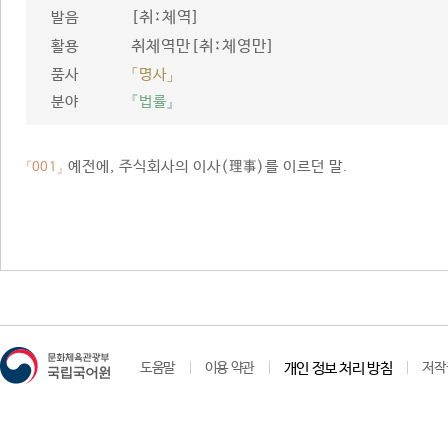
[취ː체역]
발음
취체역만[취ː체영만]
활용
품사
「명사」
분야
『법률』
예전에, 주식회사의 이사(理事)를 이르던 말.
「001」
도움말
이용 약관
개인 정보 처리 방침
저작