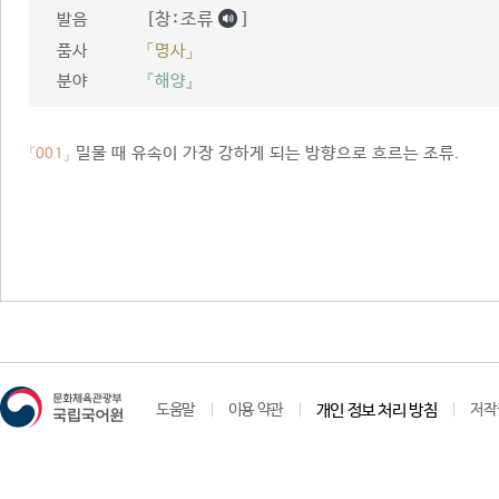
[창ː조류
]
발음
품사
「명사」
분야
『해양』
밀물 때 유속이 가장 강하게 되는 방향으로 흐르는 조류.
「001」
도움말
이용 약관
개인 정보 처리 방침
저작