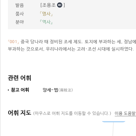
[조용조
]
발음
품사
「명사」
분야
『역사』
중국 당나라 때 정비된 조세 제도. 토지에 부과하는 세, 정남
「001」
부과하는 것으로서, 우리나라에서는 고려·조선 시대에 실시하였다.
관련 어휘
참고 어휘
양세-법
(兩稅法)
어휘 지도
(마우스로 어휘 지도를 이동할 수 있습니다.)
이용 도움말
조세 제도