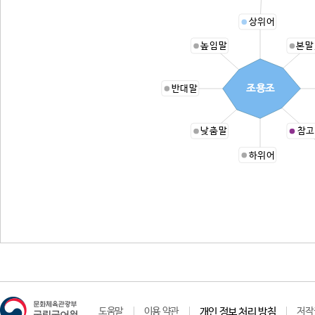
상위어
높임말
본말
조용조
반대말
낮춤말
참고
하위어
도움말
이용 약관
개인 정보 처리 방침
저작