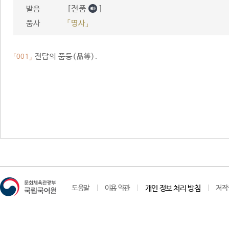
[전품
]
발음
품사
「명사」
전답의 품등(品等).
「001」
도움말
이용 약관
개인 정보 처리 방침
저작