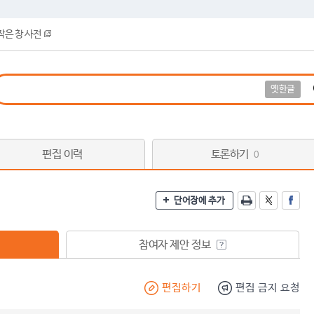
작은 창 사전
옛한글
편집 이력
토론하기
0
단어장에 추가
참여자 제안 정보
편집하기
편집 금지 요청