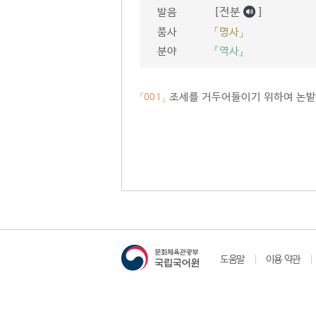
[전분
]
발음
품사
「명사」
분야
『역사』
조세를 거두어들이기 위하여 논밭
「001」
도움말
이용 약관