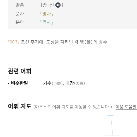
[장ː신
]
발음
품사
「명사」
분야
『역사』
조선 후기에, 도성을 지키던 각 영(營)의 장수.
「003」
관련 어휘
비슷한말
거수
,
대장
(巨帥)
(大將)
어휘 지도
(마우스로 어휘 지도를 이동할 수 있습니다.)
이용 도움말
계급