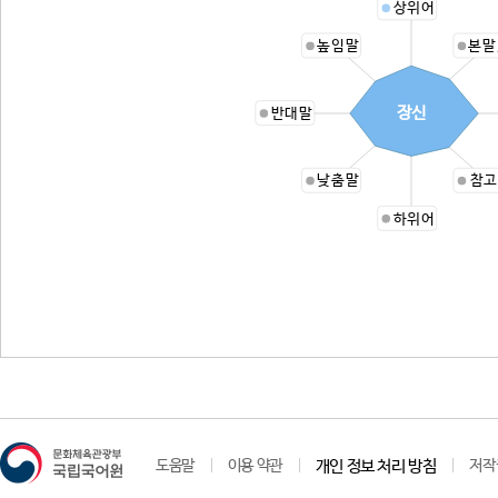
상위어
높임말
본말
장신
반대말
낮춤말
참고
하위어
도움말
이용 약관
개인 정보 처리 방침
저작