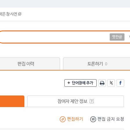
작은 창 사전
옛한글
편집 이력
토론하기
0
단어장에 추가
참여자 제안 정보
편집하기
편집 금지 요청