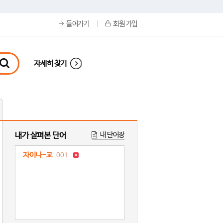
들어가기
회원 가입
자세히 찾기
내가 살펴본 단어
내 단어장
자이나-교
001