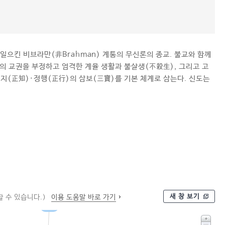
일으킨 비브라만(非Brahman) 계통의 무신론의 종교. 불교와 함께
의 교권을 부정하고 엄격한 계율 생활과 불살생(不殺生), 그리고 고
지(正知)·정행(正行)의 삼보(三寶)를 기본 체계로 삼는다. 신도는
새 창 보기
 수 있습니다.)
이용 도움말 바로 가기
종교