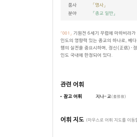
품사
「명사」
분야
『종교 일반』
기원전 6세기 무렵에 마하비라가 
「001」
인도의 영향력 있는 종교의 하나로, 베다
행의 실천을 중요시하며, 정신(正信)·정
인도 국내에 한정되어 있다.
관련 어휘
참고 어휘
지나-교
(耆那敎)
어휘 지도
(마우스로 어휘 지도를 이동할