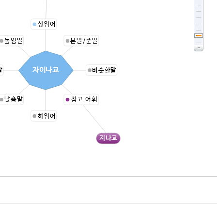
상위어
높임말
본말/준말
자이나교
말
비슷한말
낮춤말
참고 어휘
하위어
지나교