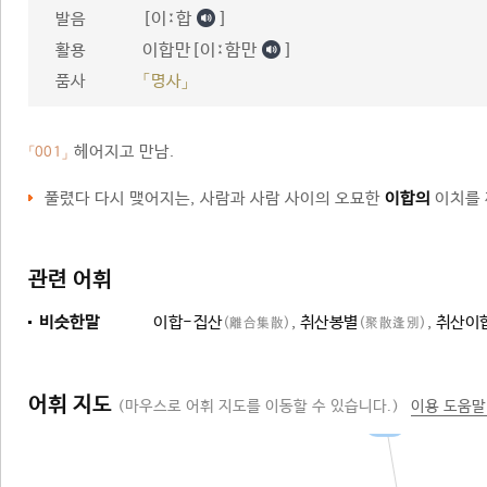
[이ː합
]
발음
이합만[이ː함만
]
활용
품사
「명사」
헤어지고 만남.
「001」
풀렸다 다시 맺어지는, 사람과 사람 사이의 오묘한
이합의
이치를 
관련 어휘
비슷한말
이합-집산
,
취산봉별
,
취산이
(離合集散)
(聚散逢別)
어휘 지도
(마우스로 어휘 지도를 이동할 수 있습니다.)
이용 도움말
행위