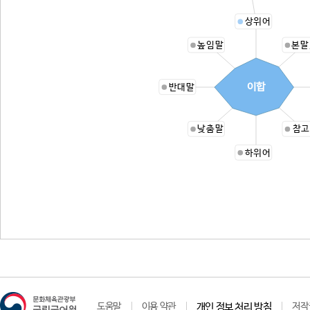
상위어
높임말
본말
이합
반대말
낮춤말
참고
하위어
도움말
이용 약관
개인 정보 처리 방침
저작