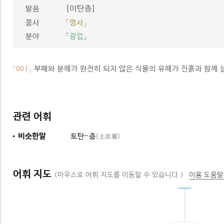
[이탄층]
발음
품사
「명사」
분야
『광업』
부패와 분해가 완전히 되지 않은 식물의 유해가 진흙과 함께 늪
「001」
관련 어휘
비슷한말
토탄-층
(土炭層)
어휘 지도
(마우스로 어휘 지도를 이동할 수 있습니다.)
이용 도움말
지층