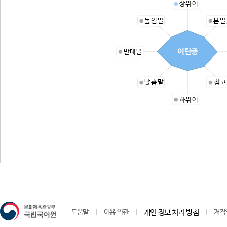
상위어
높임말
본말
이탄층
반대말
낮춤말
참고
하위어
도움말
이용 약관
개인 정보 처리 방침
저작