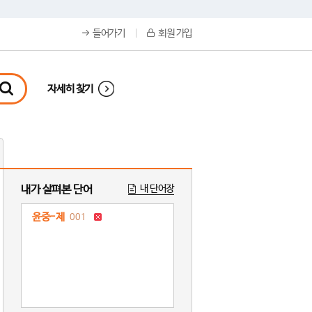
들어가기
회원 가입
자세히 찾기
내가 살펴본 단어
내 단어장
윤중-제
001