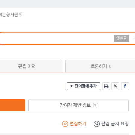
작은 창 사전
옛한글
편집 이력
토론하기
0
단어장에 추가
참여자 제안 정보
편집하기
편집 금지 요청