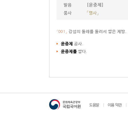
[윤중제]
발음
품사
「명사」
강섬의 둘레를 둘러서 쌓은 제방.
「001」
윤중제
공사.
윤중제를
쌓다.
도움말
이용 약관