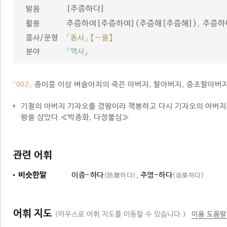
[추증하다]
발음
추증하여[추증하여](추증해[추증해]), 추증하
활용
품사/문형
「동사」 【…을】
분야
『역사』
종이품 이상 벼슬아치의 죽은 아버지, 할아버지, 증조할아버지
「002」
기철의 아버지 기자오를 경왕이라 책봉하고 다시 기자오의 아버
왕을 삼았다.≪박종화, 다정불심≫
관련 어휘
비슷한말
이증-하다
,
추영-하다
(貤贈하다)
(追榮하다)
어휘 지도
(마우스로 어휘 지도를 이동할 수 있습니다.)
이용 도움말