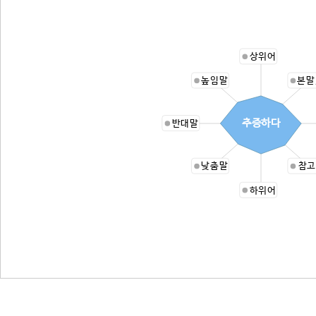
상위어
높임말
본말
추증하다
반대말
낮춤말
참고
하위어