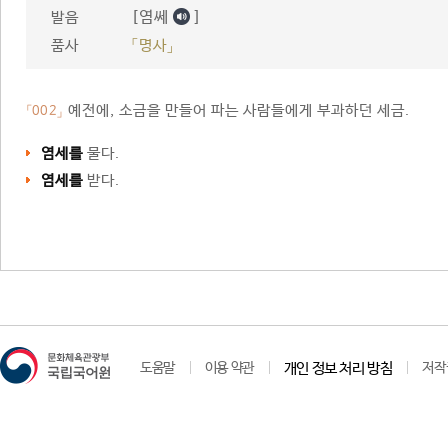
[염쎄
]
발음
품사
「명사」
예전에, 소금을 만들어 파는 사람들에게 부과하던 세금.
「002」
염세를
물다.
염세를
받다.
도움말
이용 약관
개인 정보 처리 방침
저작