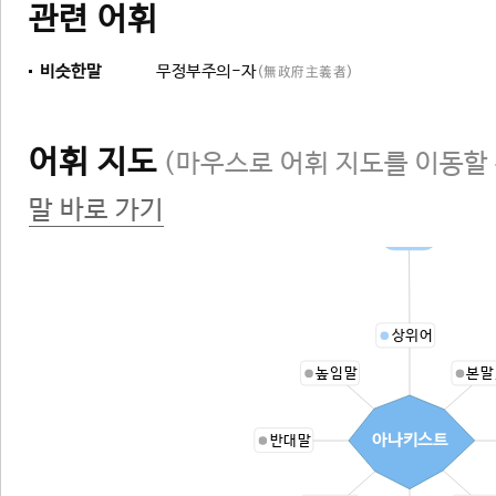
관련 어휘
비슷한말
무정부주의-자
(無政府主義者)
어휘 지도
(마우스로 어휘 지도를 이동할 
말 바로 가기
주의자
상위어
높임말
본말
아나키스트
반대말