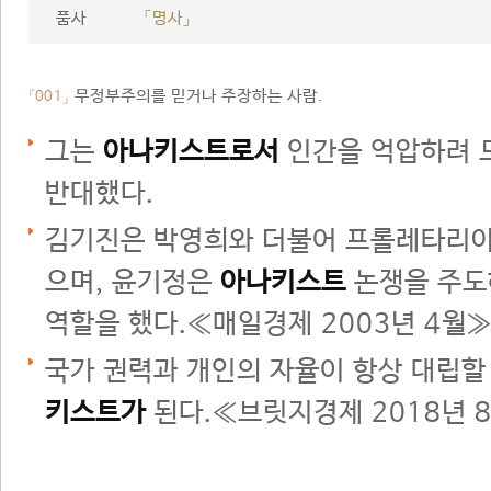
품사
「명사」
무정부주의를 믿거나 주장하는 사람.
「001」
그는
아나키스트로서
인간을 억압하려 
반대했다.
김기진은 박영희와 더불어 프롤레타리아
으며, 윤기정은
아나키스트
논쟁을 주도
역할을 했다.≪매일경제 2003년 4월
국가 권력과 개인의 자율이 항상 대립할
키스트가
된다.≪브릿지경제 2018년 