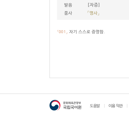
[자증]
발음
품사
「명사」
자기 스스로 증명함.
「001」
도움말
이용 약관