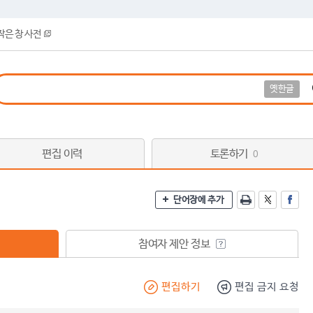
작은 창 사전
옛한글
편집 이력
토론하기
0
단어장에 추가
참여자 제안 정보
편집하기
편집 금지 요청