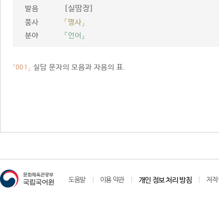
[실땀장]
발음
품사
「명사」
분야
『언어』
실담 문자의 모음과 자음의 표.
「001」
도움말
이용 약관
개인 정보 처리 방침
저작