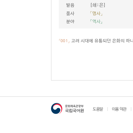
[쇄ː은]
발음
품사
「명사」
분야
『역사』
고려 시대에 유통되던 은화의 하나
「001」
도움말
이용 약관