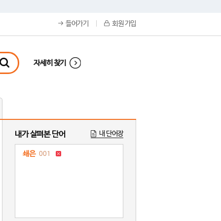
들어가기
회원 가입
자세히 찾기
내가 살펴본 단어
내 단어장
쇄은
001