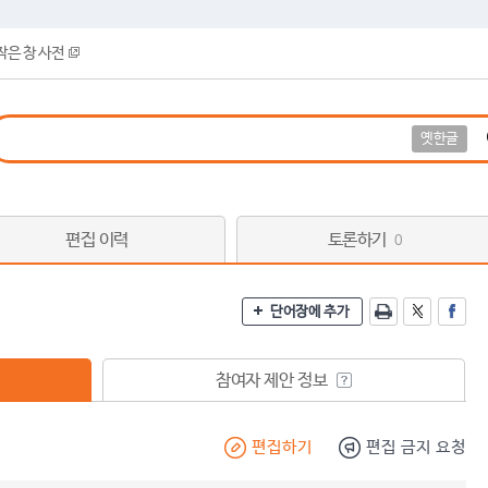
작은 창 사전
옛한글
편집 이력
토론하기
0
단어장에 추가
참여자 제안 정보
편집하기
편집 금지 요청