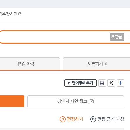
작은 창 사전
옛한글
편집 이력
토론하기
0
단어장에 추가
참여자 제안 정보
편집하기
편집 금지 요청