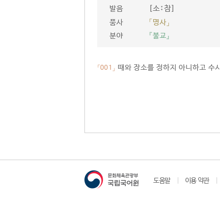
[소ː참]
발음
품사
「명사」
분야
『불교』
때와 장소를 정하지 아니하고 수시
「001」
도움말
이용 약관