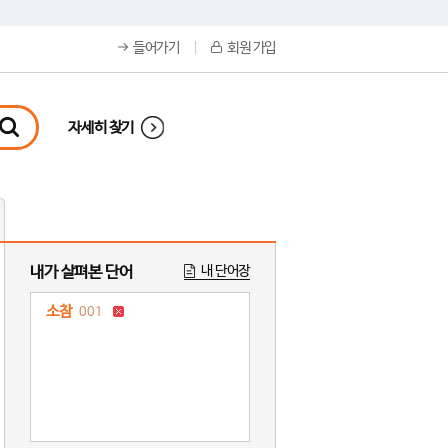
들어가기
회원 가입
자세히 찾기
내가 살펴본 단어
내 단어장
소참
001