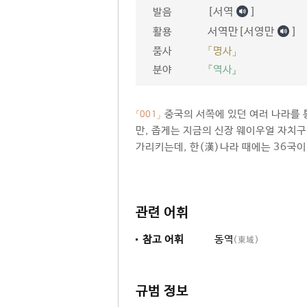
[서역
]
발음
서역만[서영만
]
활용
품사
「명사」
분야
『역사』
중국의 서쪽에 있던 여러 나라를
「001」
만, 좁게는 지금의 신장 웨이우얼 자치
가리키는데, 한(漢)나라 때에는 36국이
관련 어휘
참고 어휘
동역
(東域)
규범 정보