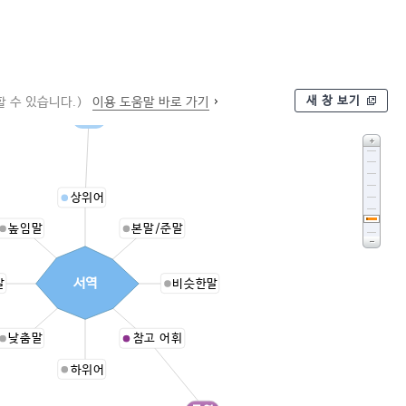
새 창 보기
 수 있습니다.)
이용 도움말 바로 가기
지역
상위어
높임말
본말/준말
서역
말
비슷한말
낮춤말
참고 어휘
하위어