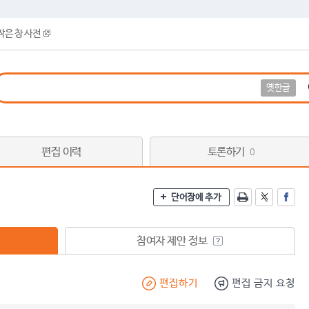
작은 창 사전
옛한글
편집 이력
토론하기
0
단어장에 추가
참여자 제안 정보
편집하기
편집 금지 요청