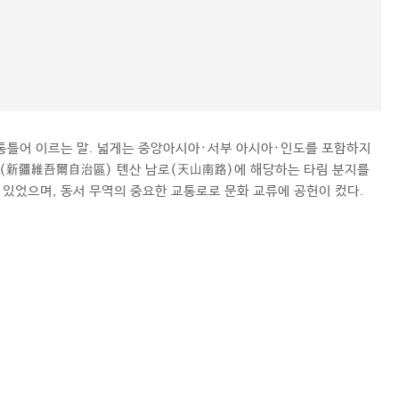
 통틀어 이르는 말. 넓게는 중앙아시아·서부 아시아·인도를 포함하지
구(新疆維吾爾自治區) 톈산 남로(天山南路)에 해당하는 타림 분지를
 있었으며, 동서 무역의 중요한 교통로로 문화 교류에 공헌이 컸다.