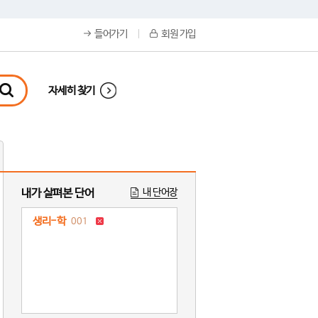
들어가기
회원 가입
자세히 찾기
내가 살펴본 단어
내 단어장
생리-학
001