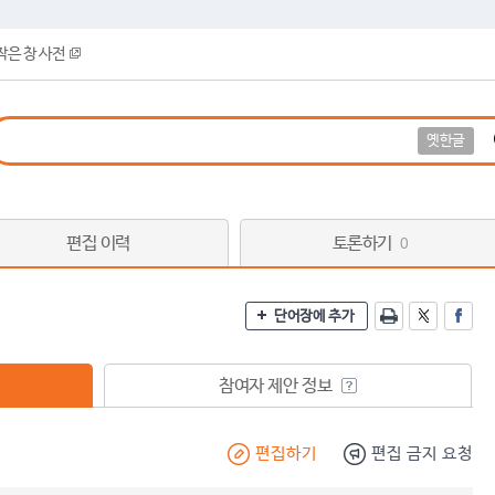
작은 창 사전
옛한글
편집 이력
토론하기
0
단어장에 추가
참여자 제안 정보
편집하기
편집 금지 요청