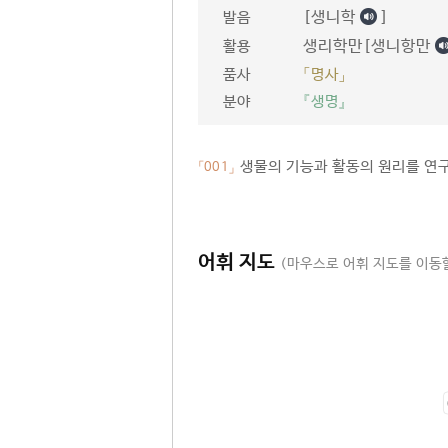
[생니학
]
발음
생리학만[생니항만
활용
품사
「명사」
분야
『생명』
생물의 기능과 활동의 원리를 연구
「001」
어휘 지도
(마우스로 어휘 지도를 이동할