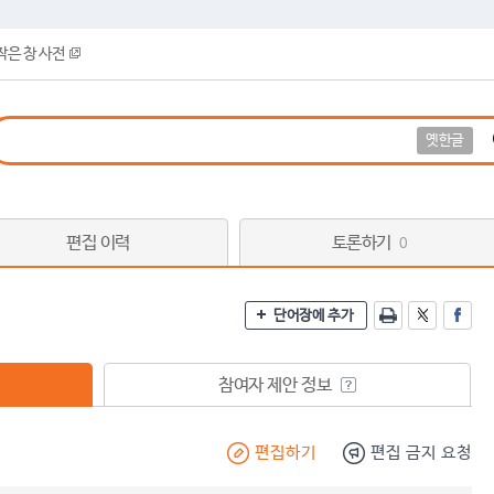
작은 창 사전
옛한글
편집 이력
토론하기
0
단어장에 추가
참여자 제안 정보
편집하기
편집 금지 요청