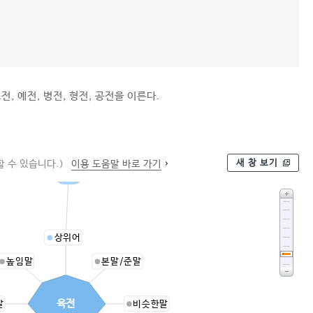
전, 예전, 병전, 형전, 공전을 이른다.
새 창 보기
 수 있습니다.)
이용 도움말 바로 가기
규정
상위어
높임말
본말/준말
육전
말
비슷한말