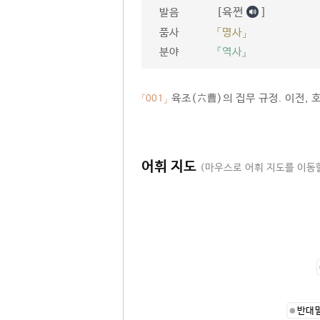
[육쩐
]
발음
품사
「명사」
분야
『역사』
육조(六曹)의 집무 규정. 이전, 호
「001」
어휘 지도
(마우스로 어휘 지도를 이동할
반대