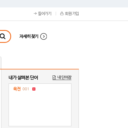
들어가기
회원 가입
자세히 찾기
내가 살펴본 단어
내 단어장
육전
001