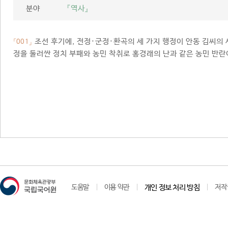
분야
『역사』
조선 후기에, 전정·군정·환곡의 세 가지 행정이 안동 김씨의 
「001」
정을 둘러싼 정치 부패와 농민 착취로 홍경래의 난과 같은 농민 반란
도움말
이용 약관
개인 정보 처리 방침
저작