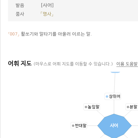
[사어]
발음
품사
「명사」
활쏘기와 말타기를 아울러 이르는 말.
「007」
어휘 지도
(마우스로 어휘 지도를 이동할 수 있습니다.)
이용 도움말
육예
상위어
높임말
본말
사어
반대말