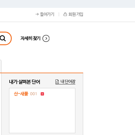
들어가기
회원 가입
자세히 찾기
내가 살펴본 단어
내 단어장
산-새풀
001