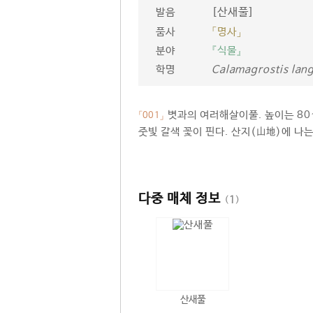
[산새풀]
발음
품사
「명사」
분야
『식물』
학명
Calamagrostis lang
볏과의 여러해살이풀. 높이는 80~
「001」
줏빛 갈색 꽃이 핀다. 산지(山地)에 나
다중 매체 정보
(
1
)
산새풀