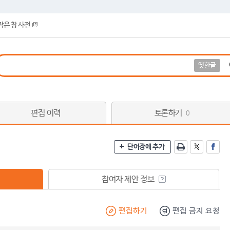
작은 창 사전
옛한글
편집 이력
토론하기
0
단어장에 추가
참여자 제안 정보
편집하기
편집 금지 요청