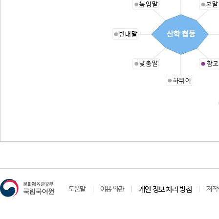
높임말
본말
산학 협동
반대말
낮춤말
참고
하위어
도움말
이용 약관
개인 정보 처리 방침
저작