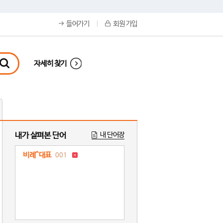
들어가기
회원 가입
자세히 찾기
내가 살펴본 단어
내 단어장
비례^대표
001