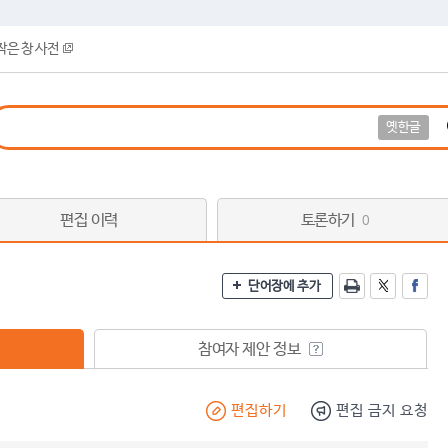
작은 창 사전
옛한글
편집 이력
토론하기
0
단어장에 추가
참여자 제안 정보
편집하기
편집 금지 요청