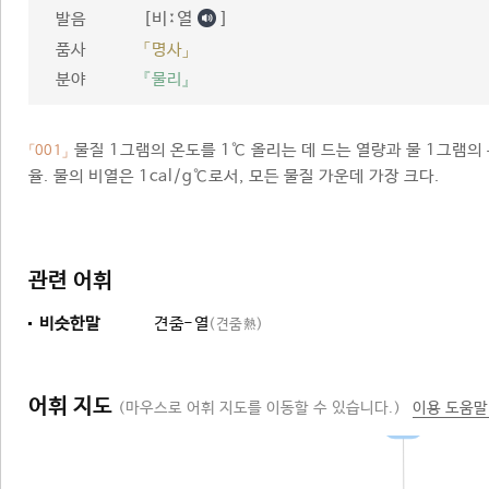
[비ː열
]
발음
품사
「명사」
분야
『물리』
물질 1그램의 온도를 1℃ 올리는 데 드는 열량과 물 1그램의
「001」
율. 물의 비열은 1cal/g℃로서, 모든 물질 가운데 가장 크다.
관련 어휘
비슷한말
견줌-열
(견줌熱)
어휘 지도
(마우스로 어휘 지도를 이동할 수 있습니다.)
이용 도움말
비율