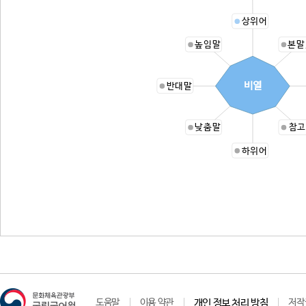
상위어
높임말
본말
비열
반대말
낮춤말
참고
하위어
도움말
이용 약관
개인 정보 처리 방침
저작