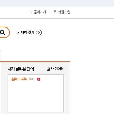
들어가기
회원 가입
자세히 찾기
내가 살펴본 단어
내 단어장
분비-나무
001