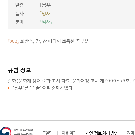
[봉부]
발음
품사
「명사」
분야
『역사』
화살촉, 칼, 창 따위의 뾰족한 끝부분.
「002」
규범 정보
순화
(문화재 용어 순화 고시 자료(문화재청 고시 제2000-59호, 2
‘
봉부
’를 ‘검끝’으로 순화하였다.
도움말
이용 약관
개인 정보 처리 방침
저작