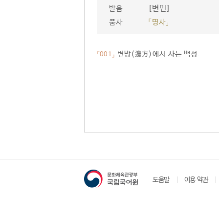
[변민]
발음
품사
「명사」
변방(邊方)에서 사는 백성.
「001」
도움말
이용 약관