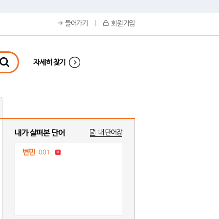
들어가기
회원 가입
자세히 찾기
내가 살펴본 단어
내 단어장
변민
001