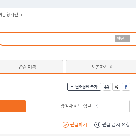
작은 창 사전
옛한글
편집 이력
토론하기
0
단어장에 추가
참여자 제안 정보
편집하기
편집 금지 요청