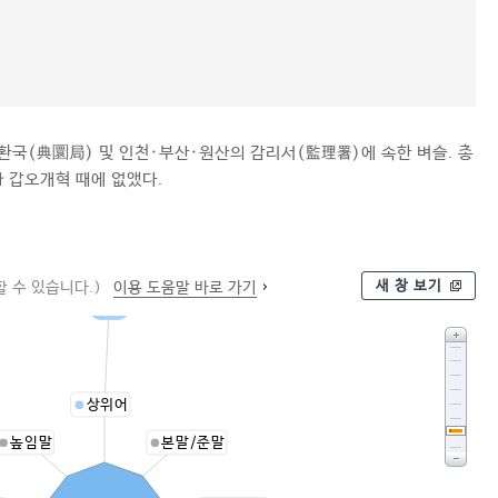
환국(典圜局) 및 인천·부산·원산의 감리서(監理署)에 속한 벼슬. 총
 갑오개혁 때에 없앴다.
새 창 보기
 수 있습니다.)
이용 도움말 바로 가기
벼슬
상위어
높임말
본말/준말