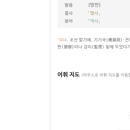
[방판]
발음
품사
「명사」
분야
『역사』
조선 말기에, 기기국(機器局)·전
「004」
판(摠辦)이나 감리(監理) 밑에 두었다가
어휘 지도
(마우스로 어휘 지도를 이동할