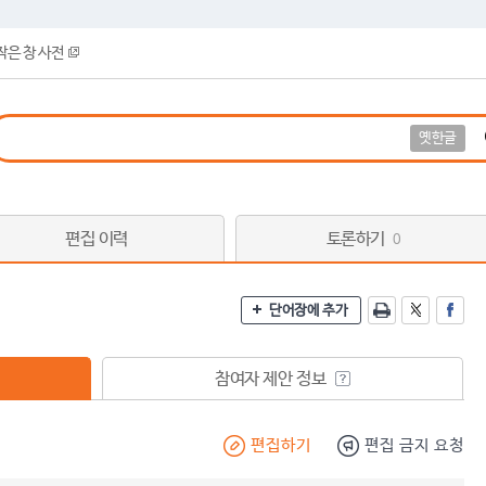
작은 창 사전
옛한글
편집 이력
토론하기
0
단어장에 추가
참여자 제안 정보
편집하기
편집 금지 요청