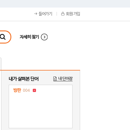
들어가기
회원 가입
자세히 찾기
내가 살펴본 단어
내 단어장
방판
004