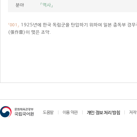
분야
『역사』
1925년에 한국 독립군을 탄압하기 위하여 일본 총독부 경무
「001」
(張作霖)이 맺은 조약.
도움말
이용 약관
개인 정보 처리 방침
저작