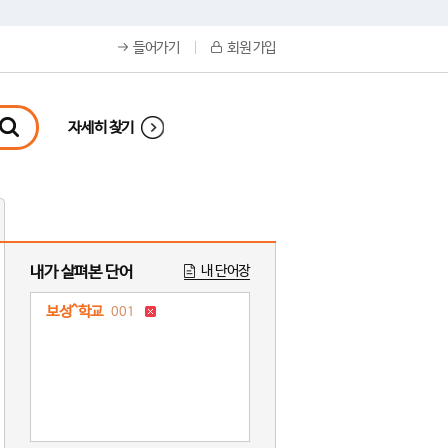
들어가기
회원 가입
자세히 찾기
내가 살펴본 단어
내 단어장
보성^학교
001