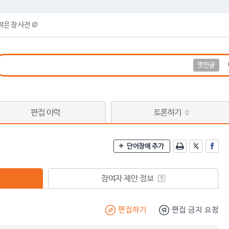
작은 창 사전
옛한글
편집 이력
토론하기
0
단어장에 추가
참여자 제안 정보
편집하기
편집 금지 요청