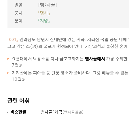
[뱀ː사골]
발음
품사
「명사」
분야
『지명』
전라남도 남원시 산내면에 있는 계곡. 지리산 국립 공원 내에
「001」
크고 작은 소(沼)와 폭포가 형성되어 있다. 기암괴석과 울창한 숲이
요룡대에서 탁용소를 지나 금포교까지는
뱀사골에서
가장 수려한 
7월≫
지리산에는 피아골 등 단풍 명소가 즐비하다. 그중 빼놓을 수 없
10월≫
관련 어휘
비슷한말
뱀사골^계곡
(뱀사골溪谷)