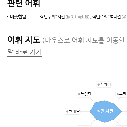
관련 어휘
비슷한말
식민주의^사관
,
식민주의^역사관
(植民主義史觀)
(
어휘 지도
(마우스로 어휘 지도를 이동할 
말 바로 가기
상위어
높임말
본말
식민 사관
반대말