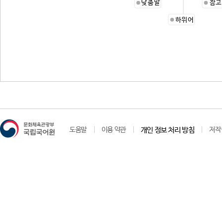
낮춤말
참고
하위어
도움말
이용 약관
개인 정보 처리 방침
저작