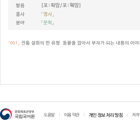
[포ː획땀/포ː훽땀]
발음
품사
「명사」
분야
『문학』
전통 설화의 한 유형. 동물을 잡아서 부자가 되는 내용의 이야
「001」
도움말
이용 약관
개인 정보 처리 방침
저작