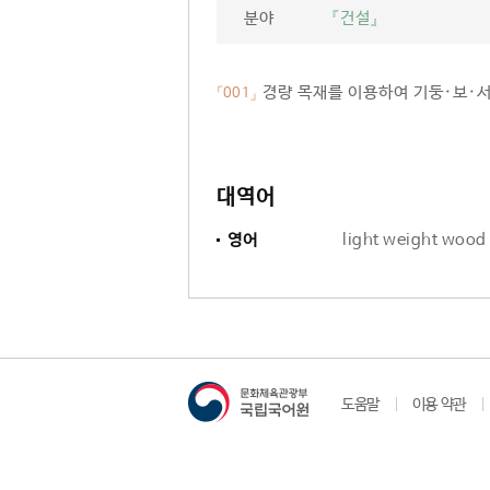
분야
『건설』
경량 목재를 이용하여 기둥·보·
「001」
대역어
영어
light weight wood
도움말
이용 약관