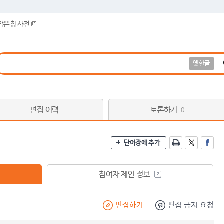
작은 창 사전
옛한글
편집 이력
토론하기
0
단어장에 추가
참여자 제안 정보
편집하기
편집 금지 요청