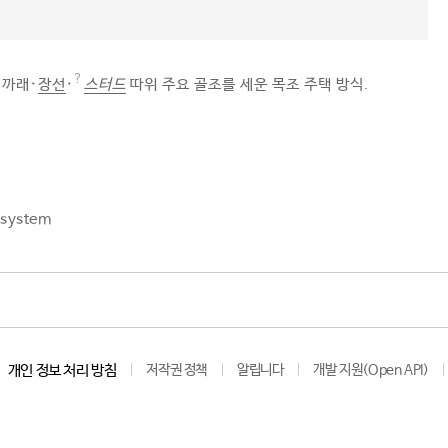
서까래·
장선
·
스터드
따위 주요 골조를 세운 목조 주택 방식.
 system
개인 정보 처리 방침
저작권 정책
알립니다
개발 지원(Open API)