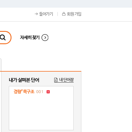
들어가기
회원 가입
자세히 찾기
내가 살펴본 단어
내 단어장
경량^목구조
001