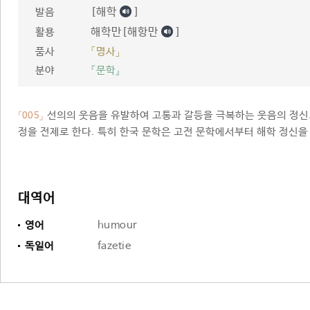
[해학
]
발음
해학만[해항만
]
활용
품사
「명사」
분야
『문학』
선의의 웃음을 유발하여 고통과 갈등을 극복하는 웃음의 정신.
「005」
정을 전제로 한다. 특히 한국 문학은 고전 문학에서부터 해학 정신을
대역어
영어
humour
독일어
fazetie