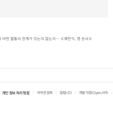
 어떤 혈통의 관계가 있는지 없는지….≪채만식, 맹 순사≫
개인 정보 처리 방침
저작권 정책
알립니다
개발 지원(Open API)