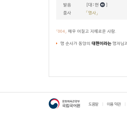
[대ː현
]
발음
품사
「명사」
매우 어질고 지혜로운 사람.
「004」
맹 순사가 동양의
대현이라는
맹자님과
도움말
이용 약관