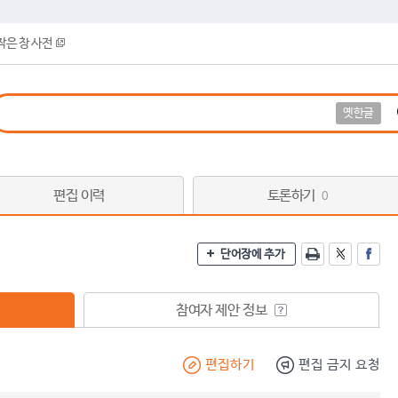
작은 창 사전
옛한글
편집 이력
토론하기
0
단어장에 추가
참여자 제안 정보
편집하기
편집 금지 요청