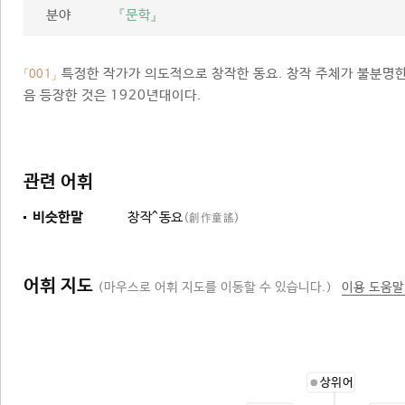
분야
『문학』
특정한 작가가 의도적으로 창작한 동요. 창작 주체가 불분명한
「001」
음 등장한 것은 1920년대이다.
관련 어휘
비슷한말
창작^동요
(創作童謠)
어휘 지도
(마우스로 어휘 지도를 이동할 수 있습니다.)
이용 도움말
상위어