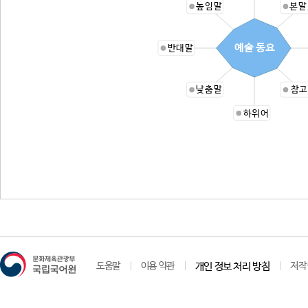
높임말
본말
예술 동요
반대말
낮춤말
참고
하위어
도움말
이용 약관
개인 정보 처리 방침
저작